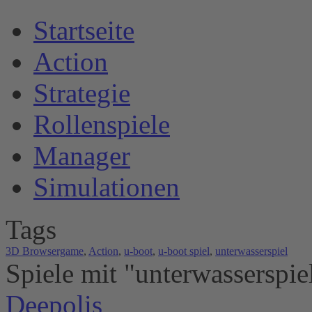
S
tartseite
A
ction
S
trategie
R
ollenspiele
M
anager
S
imulationen
T
ags
3D Browsergame
,
Action
,
u-boot
,
u-boot spiel
,
unterwasserspiel
S
piele mit "unterwasserspie
Deepolis