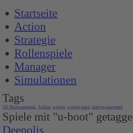
S
tartseite
A
ction
S
trategie
R
ollenspiele
M
anager
S
imulationen
T
ags
3D Browsergame
,
Action
,
u-boot
,
u-boot spiel
,
unterwasserspiel
S
piele mit "u-boot" getagg
Deepolis