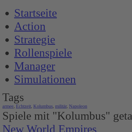
S
tartseite
A
ction
S
trategie
R
ollenspiele
M
anager
S
imulationen
T
ags
armee
,
Echtzeit
,
Kolumbus
,
militär
,
Napoleon
S
piele mit "Kolumbus" get
New World Empires